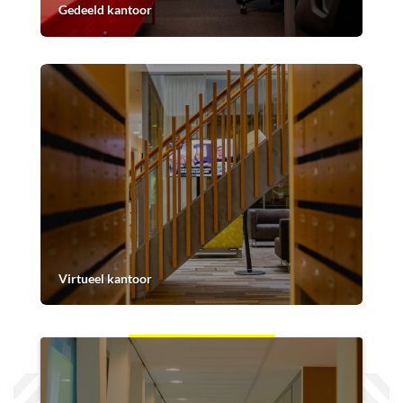
Gedeeld kantoor
Virtueel kantoor
Block
"3809"
not found