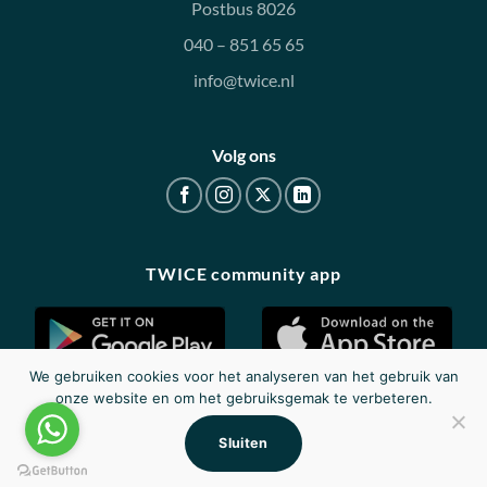
Postbus 8026
040 – 851 65 65
info@twice.nl
Volg ons
TWICE community app
We gebruiken cookies voor het analyseren van het gebruik van
onze website en om het gebruiksgemak te verbeteren.
Disclaimer
|
Privacy
|
Cookieverklaring
Sluiten
© 2026 - Twice