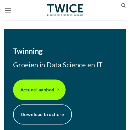
Ga
naar
inhoud
Twinning
Groeien in Data Science en IT
Actueel aanbod
Download brochure