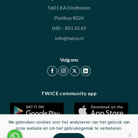
5601 KA Eindhoven
Postbus 8026
040 – 851 65 65
info@twice.nl
Volg ons
TWICE community app
We gebruiken cookies voor het analyseren van het gebruik van
onze website en om het gebruiksgemak te verbeteren.
Disclaimer
|
Privacy
|
Cookieverklaring