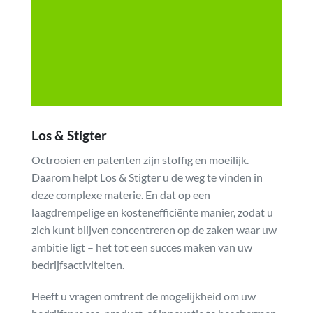
Los & Stigter
Octrooien en patenten zijn stoffig en moeilijk.
Daarom helpt Los & Stigter u de weg te vinden in
deze complexe materie. En dat op een
laagdrempelige en kostenefficiënte manier, zodat u
zich kunt blijven concentreren op de zaken waar uw
ambitie ligt – het tot een succes maken van uw
bedrijfsactiviteiten.
Heeft u vragen omtrent de mogelijkheid om uw