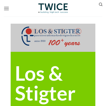
Ga
naar
inhoud
Los &
Stigter