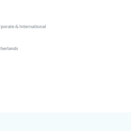
rporate & International
therlands