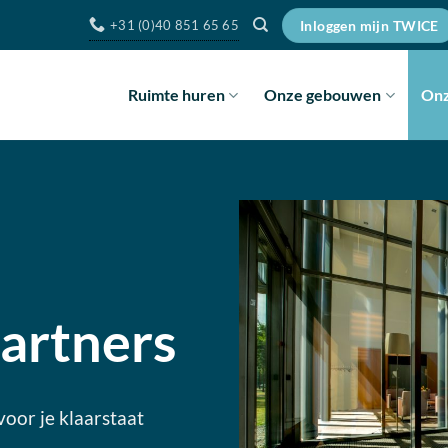
+31 (0)40 851 65 65
Inloggen mijn TWICE
Ruimte huren
Onze gebouwen
Onz
artners
voor je klaarstaat