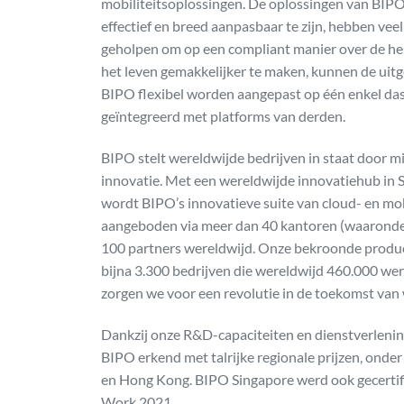
mobiliteitsoplossingen. De oplossingen van BIP
effectief en breed aanpasbaar te zijn, hebben veel
geholpen om op een compliant manier over de hel
het leven gemakkelijker te maken, kunnen de uit
BIPO flexibel worden aangepast op één enkel d
geïntegreerd met platforms van derden.
BIPO stelt wereldwijde bedrijven in staat door m
innovatie. Met een wereldwijde innovatiehub in 
wordt BIPO’s innovatieve suite van cloud- en m
aangeboden via meer dan 40 kantoren (waaronder
100 partners wereldwijd. Onze bekroonde prod
bijna 3.300 bedrijven die wereldwijd 460.000 w
zorgen we voor een revolutie in de toekomst van 
Dankzij onze R&D-capaciteiten en dienstverlenin
BIPO erkend met talrijke regionale prijzen, onder
en Hong Kong. BIPO Singapore werd ook gecertifi
Work 2021.