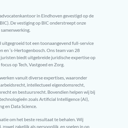
 advocatenkantoor in Eindhoven gevestigd op de
BIC). De vestiging op BIC onderstreept onze
n samenwerking.
al uitgegroeid tot een toonaangevend full-service
n en ‘s-Hertogenbosch. Ons team van 28
juristen biedt uitgebreide juridische expertise op
 focus op Tech, Vastgoed en Zorg.
werken vanuit diverse expertises, waaronder
arbeidsrecht, intellectueel eigendomsrecht,
recht en bestuursrecht. Bovendien helpen wij bij
hnologieën zoals Artificial Intelligence (AI),
ing en Data Science.
tuatie om het beste resultaat te behalen. Wij
 zowel zakelijk als persoonlijk, en spelen in op