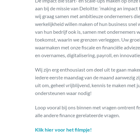
De impact die start- en scale-ups maken op onze 
aan bij de missie van Deloitte: ’making an impac
wij graag samen met ambitieuze ondernemers die
werkelijkheid willen maken of hun business snel 
van hun bedrijf ook is, samen met ondernemers 
toekomst, waarin we grenzen verleggen. Uw groei
waarmaken met onze fiscale en financiële advieze
en overnames, digitalisering, payroll, en innovatie
Wij zijn erg enthousiast om deel uit te gaan mak
iedere eerste maandag van de maand aanwezig zijn
uit om, geheel vrijblijvend, kennis te maken met jul
ondersteunen waar nodig!
Loop vooral bij ons binnen met vragen omtrent fis
alle andere finance gerelateerde vragen.
Klik hier voor het filmpje!