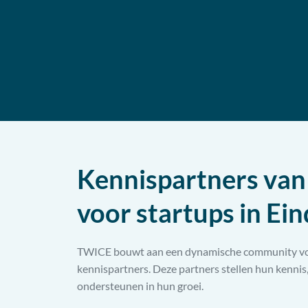
Kennispartners va
voor startups in Ei
TWICE bouwt aan een dynamische community vol j
kennispartners. Deze partners stellen hun kennis
ondersteunen in hun groei.