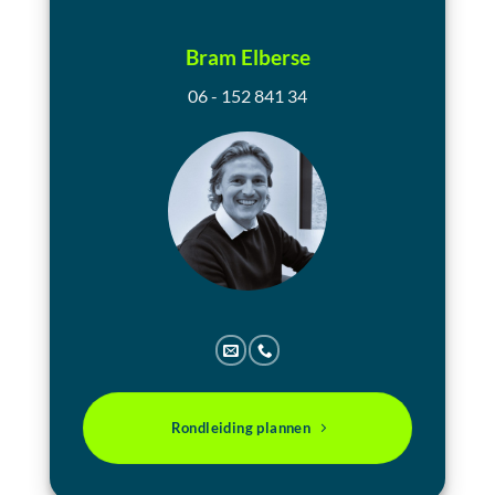
Bram Elberse
06 - 152 841 34
Rondleiding plannen