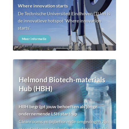
Where innovation starts
De Technische Universiteit Eindhoven (TU/e) is
de innovatieve hotspot ‘Where innovation
starts’.
Meer informatie
Helmond Biotech-materials
Hub (HBH)
HBH begrijpt jouw behoeften als jonge
ondernemende LSH start-up
Cleanrooms en bijbehorende omgevingen zijn
essentieel voor productie en onderzoek in Life