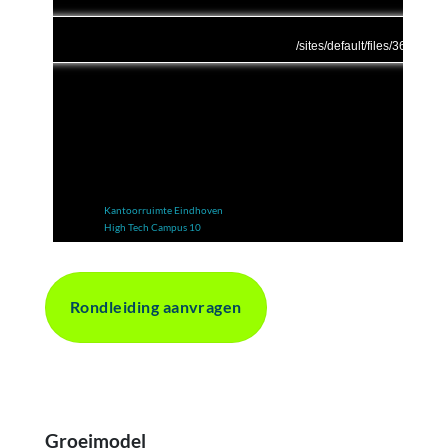
Kantoorruimte Eindhoven
High Tech Campus 10
Rondleiding aanvragen
Groeimodel