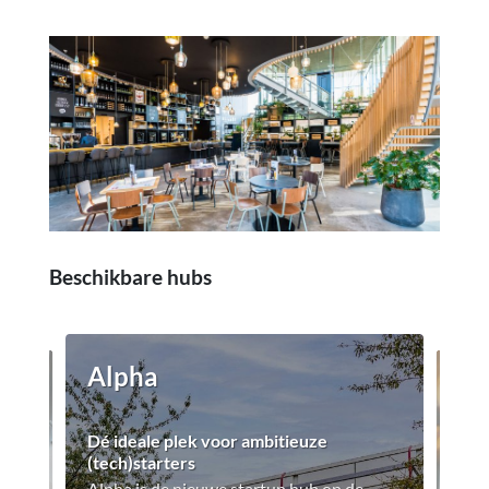
Beschikbare hubs
Alpha
Tw
Dé ideale plek voor ambitieuze
n
Groei
(tech)starters
Twin
Alpha is de nieuwe startup hub op de