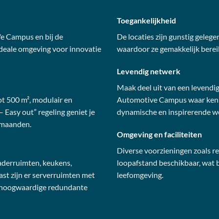
Toegankelijkheid
e Campus en bij de
De locaties zijn gunstig geleg
deale omgeving voor innovatie
waardoor ze gemakkelijk bereik
Levendig netwerk
Maak deel uit van een levendi
ot 500 m², modulair en
Automotive Campus waar kenni
 Easy out” regeling geniet je
dynamische en inspirerende 
 maanden.
Omgeving en faciliteiten
Diverse voorzieningen zoals re
aderruimten, keukens,
loopafstand beschikbaar, wat 
st zijn er serverruimten met
leefomgeving.
 hoogwaardige redundante