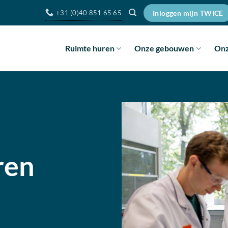
+31 (0)40 851 65 65
Inloggen mijn TWICE
Ruimte huren
Onze gebouwen
Onz
ren