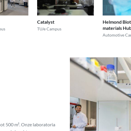
Catalyst
Helmond Biot
materials Hu
pus
TU/e Campus
Automotive C
tot 500 m². Onze laboratoria