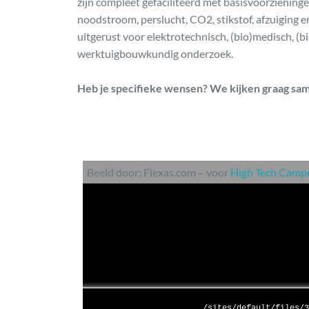
zijn compleet gefaciliteerd met basisvoorzieninge
noodstroom, perslucht, CO2, stikstof, afzuiging e
uitgerust voor elektrotechnisch, (bio)medisch, (b
werktuigbouwkundig onderzoek.
Heb je specifieke wensen? We kijken graag sa
Beeld door: Flexas.com – voor
High Tech Campu