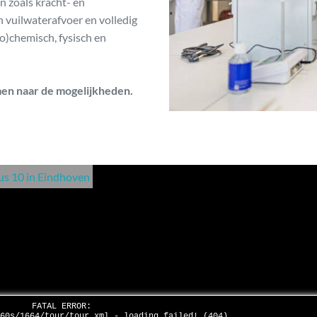
n zoals kracht- en
n vuilwaterafvoer en volledig
io)chemisch, fysisch en
men naar de mogelijkheden.
s 10 in Eindhoven