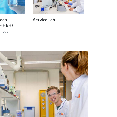
ech-
Service Lab
b (HBH)
ampus