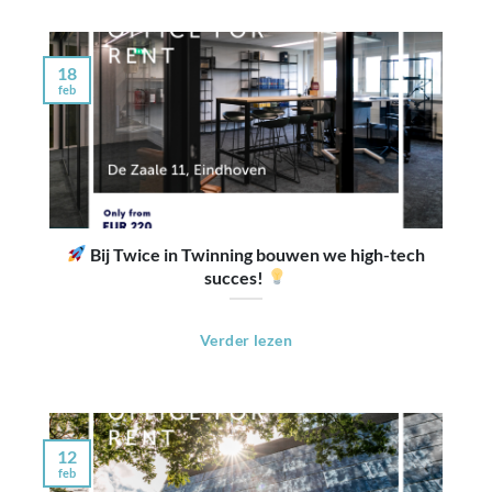
18
feb
Bij Twice in Twinning bouwen we high-tech
succes!
Verder lezen
12
feb