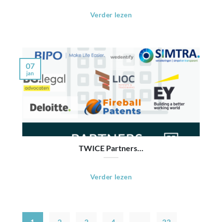
Verder lezen
07
jan
TWICE Partners…
Verder lezen
1
2
3
4
…
33