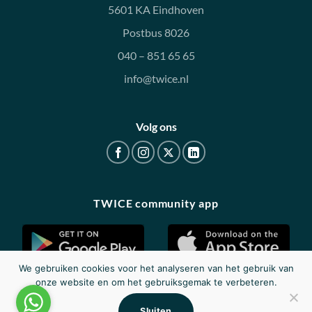
5601 KA Eindhoven
Postbus 8026
040 – 851 65 65
info@twice.nl
Volg ons
TWICE community app
We gebruiken cookies voor het analyseren van het gebruik van
onze website en om het gebruiksgemak te verbeteren.
Disclaimer
|
Privacy
|
Cookieverklaring
Sluiten