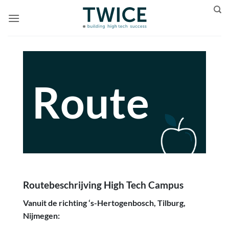
Ga
naar
inhoud
Route
Routebeschrijving High Tech Campus
Vanuit de richting ‘s-Hertogenbosch, Tilburg,
Nijmegen: