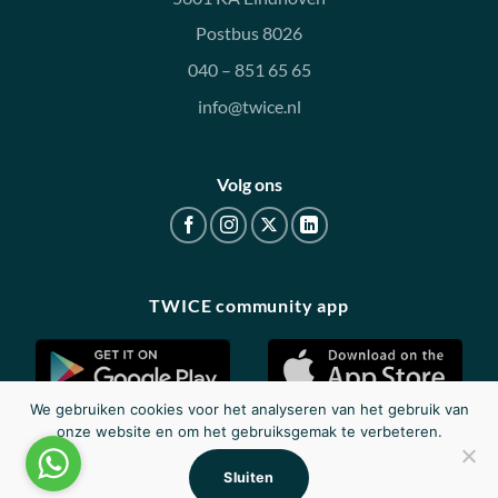
Postbus 8026
040 – 851 65 65
info@twice.nl
Volg ons
TWICE community app
We gebruiken cookies voor het analyseren van het gebruik van
onze website en om het gebruiksgemak te verbeteren.
Disclaimer
|
Privacy
|
Cookieverklaring
Sluiten