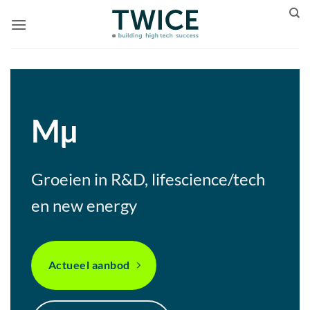
Ga
naar
inhoud
Mµ
Groeien in R&D, lifescience/tech
en new energy
Actueel aanbod