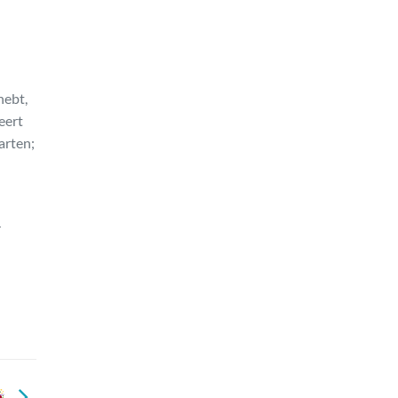
hebt,
eert
arten;
r