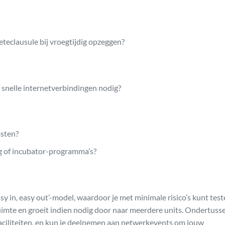
oeteclausule bij vroegtijdig opzeggen?
 snelle internetverbindingen nodig?
sten?
ng of incubator-programma’s?
sy in, easy out’-model, waardoor je met minimale risico’s kunt test
 ruimte en groeit indien nodig door naar meerdere units. Ondertuss
aciliteiten, en kun je deelnemen aan netwerkevents om jouw