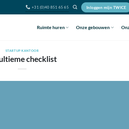
+31 (0)40 851 65 65
Inloggen mijn TWICE
Ruimte huren
Onze gebouwen
Onz
STARTUP KANTOOR
ultieme checklist