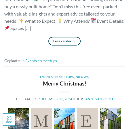
buy a newly built home? Don’t miss this free event packed
with valuable insights and expert advice tailored to your
needs!
What to Expect:
Why Attend?
Event Details:
Spaces […]
Lees verder
→
Geplaatst in
Events en meetups
EVENTS EN MEETUPS
,
NIEUWS
Merry Christmas!
GEPLAATST OP
DECEMBER 23, 2024
DOOR
SANNE VAN ROOIJ
23
dec