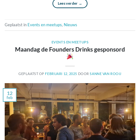
Lees verder
→
Geplaatst in
Events en meetups
,
Nieuws
EVENTS EN MEETUPS
Maandag de Founders Drinks gesponsord
GEPLAATST OP
FEBRUARI 12, 2025
DOOR
SANNE VAN ROOIJ
12
feb