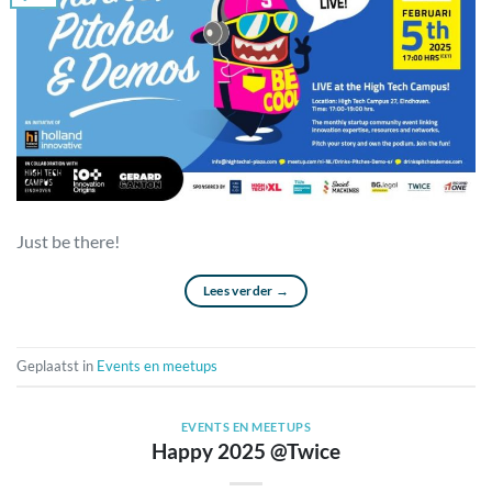
Just be there!
Lees verder
→
Geplaatst in
Events en meetups
EVENTS EN MEETUPS
Happy 2025 @Twice