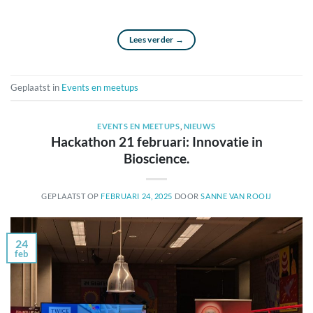
Lees verder
→
Geplaatst in
Events en meetups
EVENTS EN MEETUPS
,
NIEUWS
Hackathon 21 februari: Innovatie in
Bioscience.
GEPLAATST OP
FEBRUARI 24, 2025
DOOR
SANNE VAN ROOIJ
24
feb