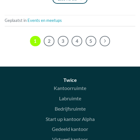
Geplaatst in
Events en meetups
1
2
3
4
5
Twice
Kantoorruimte
Labruimte
Bedrijfsruimte
Start up kantoor Alpha
Gedeeld kantoor
Virtueel kantoor