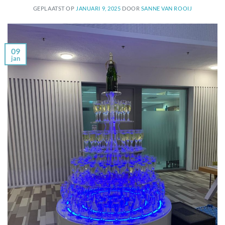
GEPLAATST OP
JANUARI 9, 2025
DOOR
SANNE VAN ROOIJ
09
jan