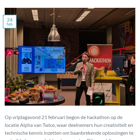
24
feb
Op vrijdagavond 21 februari begon de hackathon op de
locatie Alpha van Twice, waar deelnemers hun creativiteit en
technische kennis inzetten om baanbrekende oplossingen te