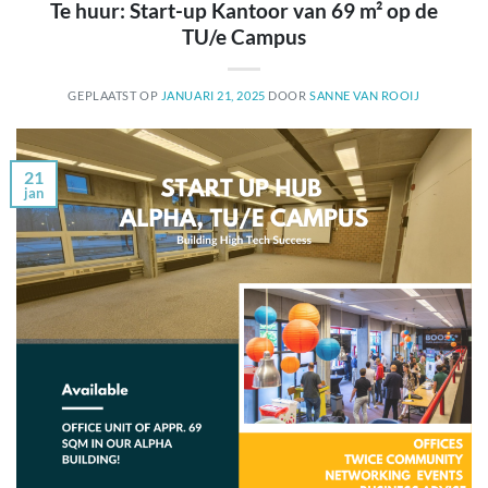
Te huur: Start-up Kantoor van 69 m² op de
TU/e Campus
GEPLAATST OP
JANUARI 21, 2025
DOOR
SANNE VAN ROOIJ
21
jan