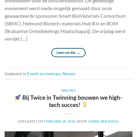
ontwikkelen voor de biosciencesector. Dit geweldige
evenement werd mede mogelijk gemaakt door onze
gewaardeerde sponsoren Smart BioMaterials Consortium
(SBMC), Helmond Biotech-materials Hub B.V. en BOM
(Brabantse Ontwikkelings Maatschappij). De vrijdag werd
verrijkt […]
Lees verder
→
Geplaatst in
Events en meetups
,
Nieuws
NIEUWS
Bij Twice in Twinning bouwen we high-
tech succes!
GEPLAATST OP
FEBRUARI 18, 2025
DOOR
SANNE VAN ROOIJ