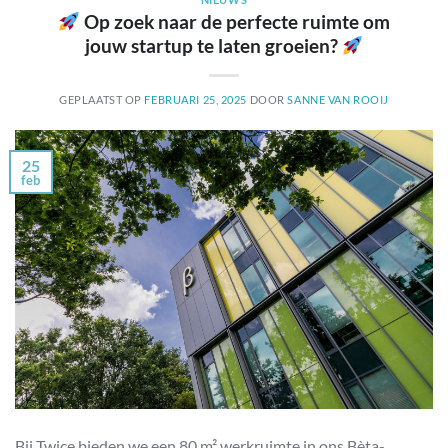
Op zoek naar de perfecte ruimte om
jouw startup te laten groeien?
GEPLAATST OP
FEBRUARI 25, 2025
DOOR
SANNE VAN ROOIJ
25
feb
Bij Twice bieden we een 80 m² werkruimte in ons Bèta-