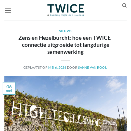
Ga
naar
inhoud
NIEUWS
Zens en Hezelburcht: hoe een TWICE-
connectie uitgroeide tot langdurige
samenwerking
GEPLAATST OP
MEI 6, 2026
DOOR
SANNE VAN ROOIJ
06
mei