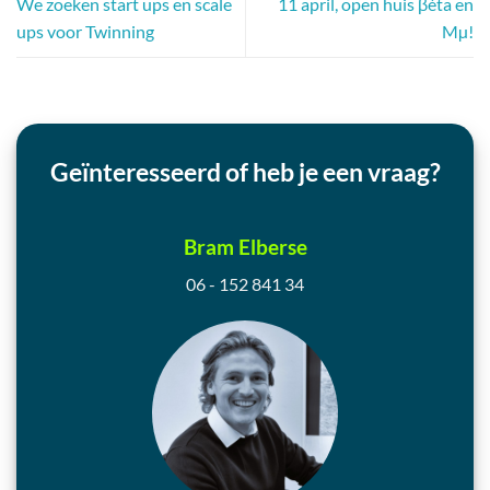
We zoeken start ups en scale
11 april, open huis βèta en
ups voor Twinning
Mµ!
Geïnteresseerd of heb je een vraag?
Bram Elberse
06 - 152 841 34