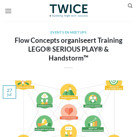
Ga
naar
inhoud
EVENTS EN MEETUPS
Flow Concepts organiseert Training
LEGO® SERIOUS PLAY®​ &
Handstorm™
27
jul