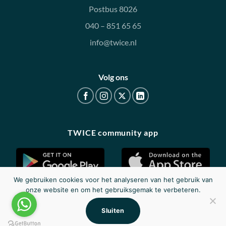
Postbus 8026
040 – 851 65 65
info@twice.nl
Volg ons
TWICE community app
We gebruiken cookies voor het analyseren van het gebruik van
onze website en om het gebruiksgemak te verbeteren.
Disclaimer
|
Privacy
|
Cookieverklaring
Sluiten
© 2026 - Twice