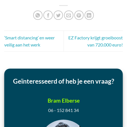
‘Smart distancing’ en weer
EZ Factory krijgt groeiboost
veilig aan het werk
van 720.000 euro!
Geïnteresseerd of heb je een vraag?
Bram Elberse
06 - 152 841 34