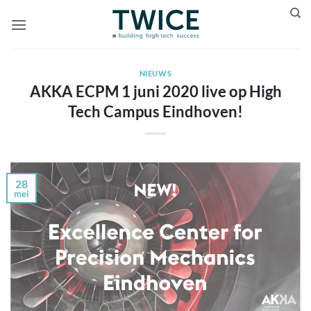
Ga
naar
inhoud
NIEUWS
AKKA ECPM 1 juni 2020 live op High
Tech Campus Eindhoven!
28
mei