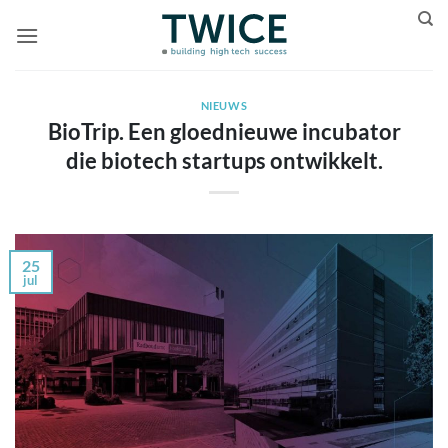
Ga
naar
inhoud
NIEUWS
BioTrip. Een gloednieuwe incubator
die biotech startups ontwikkelt.
25
jul