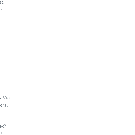
st.
er:
. Via
rs’,
ek?
!