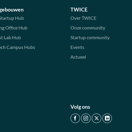
 gebouwen
TWICE
Startup Hub
Over TWICE
ng Office Hub
Onze community
st Lab Hub
Startup community
ech Campus Hubs
Events
Actueel
Volg ons