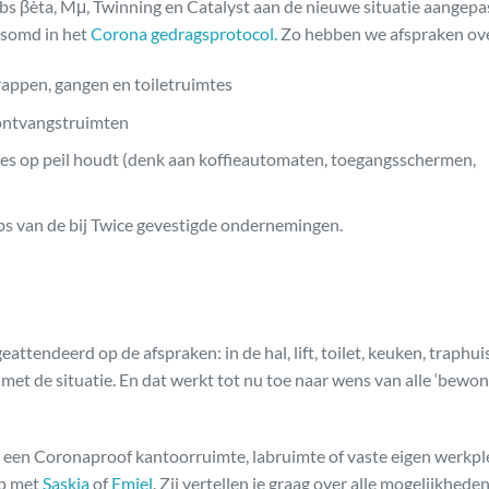
bs βèta, Mμ, Twinning en Catalyst aan de nieuwe situatie aangepa
esomd in het
Corona gedragsprotocol.
Zo hebben we afspraken ov
trappen, gangen en toiletruimtes
 ontvangstruimten
ices op peil houdt (denk aan koffieautomaten, toegangsschermen,
bs van de bij Twice gevestigde ondernemingen.
eattendeerd op de afspraken: in de hal, lift, toilet, keuken, traphuis
met de situatie. En dat werkt tot nu toe naar wens van alle ‘bewone
n in een Coronaproof kantoorruimte, labruimte of vaste eigen werkpl
op met
Saskia
of
Emiel
. Zij vertellen je graag over alle mogelijkheden