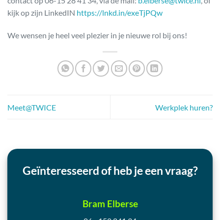
contact op 06-15 28 41 34, via de mail:
b.elberse@twice.nl
, of
kijk op zijn LinkedIN
https://lnkd.in/exeTjPQw
We wensen je heel veel plezier in je nieuwe rol bij ons!
Meet@TWICE
Werkplek huren?
Geïnteresseerd of heb je een vraag?
Bram Elberse