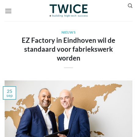
Ga
naar
inhoud
NIEUWS
EZ Factory in Eindhoven wil de
standaard voor fabriekswerk
worden
25
sep