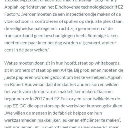
Appiah, oprichter van het Eindhovense technologiebedrijf EZ
Factory. ,,Verder moeten ze een inspectierondje maken of de
vloer schoon is, controleren of spullen op de juiste plek staan,
de veiligheidsmaatregelen in acht zijn genomen en of de
transportband geen beschadigingen heeft. Sommige taken
moeten een paar keer per dag worden uitgevoerd, andere
eens in de paar weken.”
Wat ze moeten doen zit in hun hoofd, staat op whiteboards,
zit in ordners of staat op een A4’tje. Bij problemen moeten de
juiste papieren worden gezocht om het te verhelpen. Appiah
en Robert Bouwman dachten dat het anders kon en wilden
het werk voor de operators makkelijker maken. Daarom
begonnen ze in 2017 met EZ Factory en ze ontwikkelden de
app EZ-GO die operators op de werkvloer kunnen gebruiken.
,,We willen de mensen in de fabriek helpen om hun
werkzaamheden makkelijker, leuker en efficiënter te maken”,
legt Bouwman uit. ,,Er wordt veel met papier gewerkt, maar