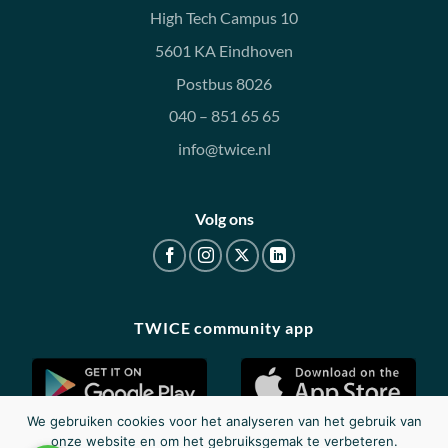
High Tech Campus 10
5601 KA Eindhoven
Postbus 8026
040 – 851 65 65
info@twice.nl
Volg ons
TWICE community app
We gebruiken cookies voor het analyseren van het gebruik van
onze website en om het gebruiksgemak te verbeteren.