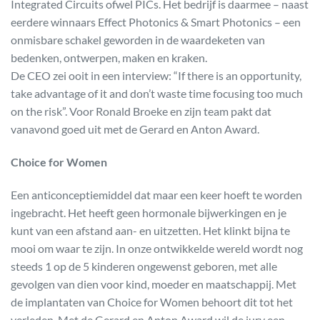
Integrated Circuits ofwel PICs. Het bedrijf is daarmee – naast
eerdere winnaars Effect Photonics & Smart Photonics – een
onmisbare schakel geworden in de waardeketen van
bedenken, ontwerpen, maken en kraken.
De CEO zei ooit in een interview: “If there is an opportunity,
take advantage of it and don’t waste time focusing too much
on the risk”. Voor Ronald Broeke en zijn team pakt dat
vanavond goed uit met de Gerard en Anton Award.
Choice for Women
Een anticonceptiemiddel dat maar een keer hoeft te worden
ingebracht. Het heeft geen hormonale bijwerkingen en je
kunt van een afstand aan- en uitzetten. Het klinkt bijna te
mooi om waar te zijn. In onze ontwikkelde wereld wordt nog
steeds 1 op de 5 kinderen ongewenst geboren, met alle
gevolgen van dien voor kind, moeder en maatschappij. Met
de implantaten van Choice for Women behoort dit tot het
verleden. Met de Gerard en Anton Award wil de jury een