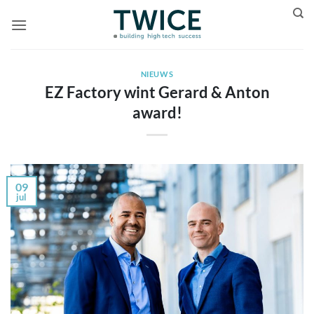
Ga
naar
inhoud
NIEUWS
EZ Factory wint Gerard & Anton
award!
09
jul