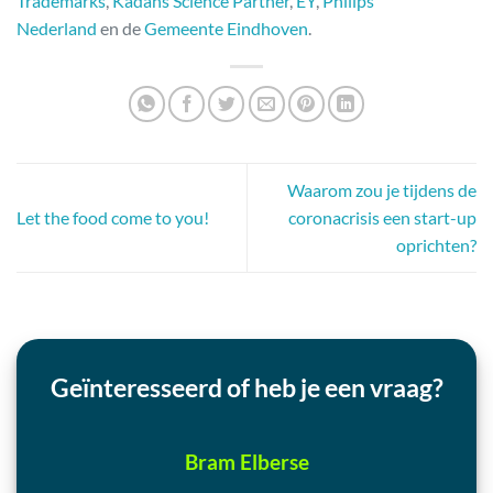
Trademarks
,
Kadans Science Partner
,
EY
,
Philips
Nederland
en de
Gemeente Eindhoven
.
Waarom zou je tijdens de
Let the food come to you!
coronacrisis een start-up
oprichten?
Geïnteresseerd of heb je een vraag?
Bram Elberse