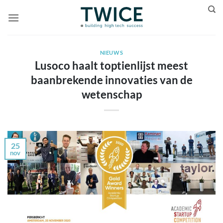
Ga
naar
inhoud
NIEUWS
Lusoco haalt toptienlijst meest
baanbrekende innovaties van de
wetenschap
25
nov