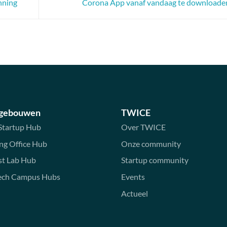
nning
Corona App vanaf vandaag te download
 gebouwen
TWICE
Startup Hub
Over TWICE
ng Office Hub
Onze community
st Lab Hub
Startup community
ech Campus Hubs
Events
Actueel