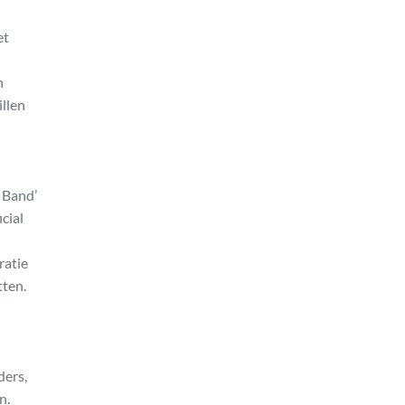
et
n
illen
 Band’
cial
ratie
tten.
ders,
n.