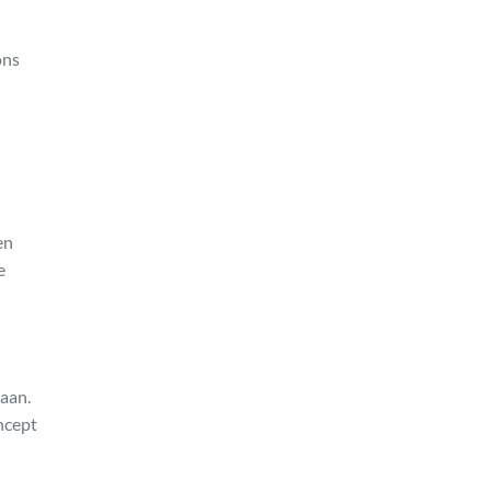
ons
en
e
aan.
ncept