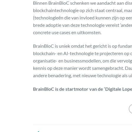
Binnen BrainBloC schenken we aandacht aan disrup
blockchaintechnologie op zich staat centraal, ma
(technologieën die van invloed kunnen zijn op e
brede adoptie van deze technologie vereist ‘an
concrete use cases en uitkomsten.
BrainBloC is uniek omdat het gericht is op fund
blockchain- en AI-technologie te projecteren op c
organisatie- en businessmodellen, om die vervolgen
kennis op deze manier wordt samengebracht. Daar
andere benadering, met nieuwe technologie als
BrainBloC is de startmotor van de ‘Digitale Lop