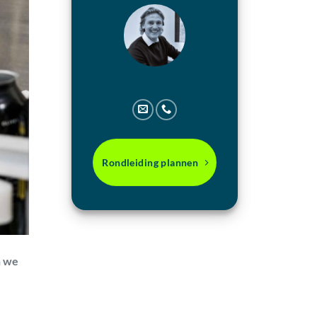
Rondleiding plannen
n we