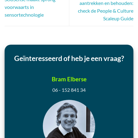
aantrekken en behouden:
voorwaarts in
check de People & Culture
sensortechnologie
Scaleup Guide
Geïnteresseerd of heb je een vraag?
Bram Elberse
06 - 152 841 34