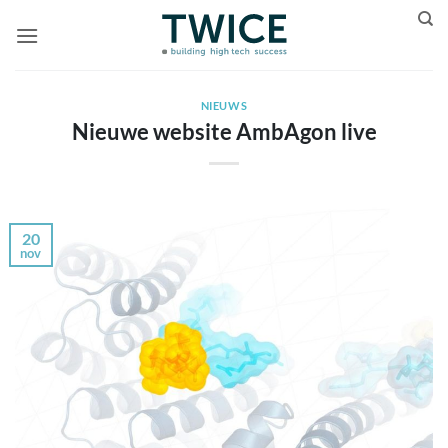
Ga
naar
inhoud
NIEUWS
Nieuwe website AmbAgon live
20
nov