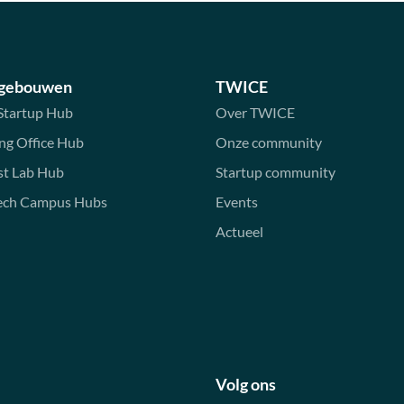
 gebouwen
TWICE
Startup Hub
Over TWICE
ng Office Hub
Onze community
st Lab Hub
Startup community
ech Campus Hubs
Events
Actueel
Volg ons