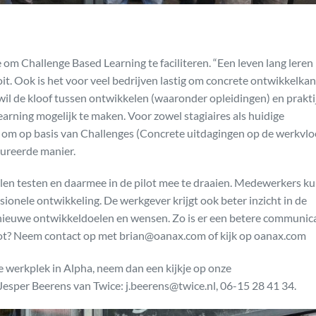
m Challenge Based Learning te faciliteren. “Een leven lang leren 
it. Ook is het voor veel bedrijven lastig om concrete ontwikkelka
il de kloof tussen ontwikkelen (waaronder opleidingen) en prakti
rning mogelijk te maken. Voor zowel stagiaires als huidige
 om op basis van Challenges (Concrete uitdagingen op de werkvlo
tureerde manier.
len testen en daarmee in de pilot mee te draaien. Medewerkers k
ionele ontwikkeling. De werkgever krijgt ook beter inzicht in de
nieuwe ontwikkeldoelen en wensen. Zo is er een betere communic
pilot? Neem contact op met brian@oanax.com of kijk op oanax.com
de werkplek in Alpha, neem dan een kijkje op onze
esper Beerens van Twice: j.beerens@twice.nl, 06-15 28 41 34.