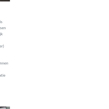
is
nsen
jk
er)
unnen
atie