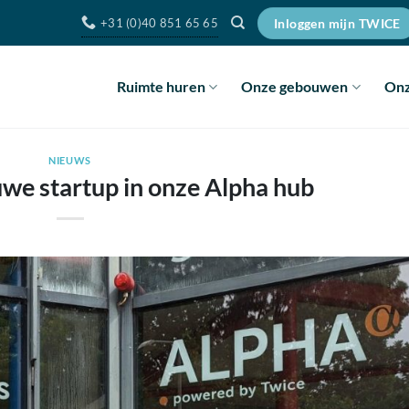
+31 (0)40 851 65 65
Inloggen mijn TWICE
Ruimte huren
Onze gebouwen
Onz
NIEUWS
uwe startup in onze Alpha hub