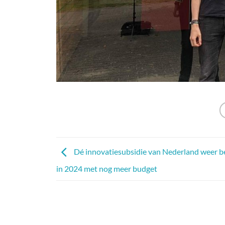
Dé innovatiesubsidie van Nederland weer b
in 2024 met nog meer budget