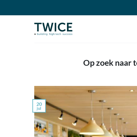
Ga
naar
inhoud
Op zoek naar t
20
jul