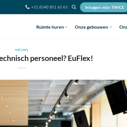
+31 (0)40 851 65 65
Inloggen mijn TWICE
Ruimte huren
Onze gebouwen
Onz
NIEUWS
echnisch personeel? EuFlex!