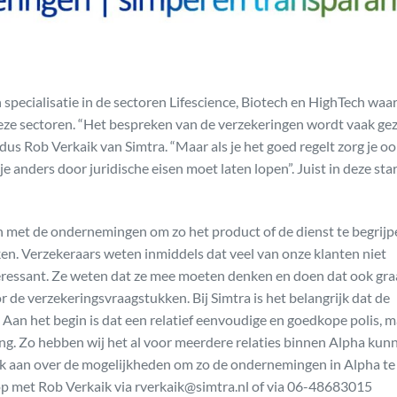
pecialisatie in de sectoren Lifescience, Biotech en HighTech waar
 deze sectoren. “Het bespreken van de verzekeringen wordt vaak ge
us Rob Verkaik van Simtra. “Maar als je het goed regelt zorg je oo
e anders door juridische eisen moet laten lopen”. Juist in deze st
n met de ondernemingen om zo het product of de dienst te begrijp
en. Verzekeraars weten inmiddels dat veel van onze klanten niet
teressant. Ze weten dat ze mee moeten denken en doen dat ook gra
 de verzekeringsvraagstukken. Bij Simtra is het belangrijk dat de
 Aan het begin is dat een relatief eenvoudige en goedkope polis, 
g. Zo hebben wij het al voor meerdere relaties binnen Alpha kun
rek aan over de mogelijkheden om zo de ondernemingen in Alpha te
p met Rob Verkaik via rverkaik@simtra.nl of via 06-48683015