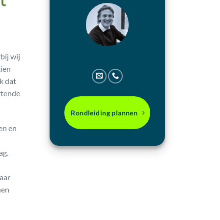
bij wij
zien
k dat
artende
Rondleiding plannen
en en
ag.
maar
nen