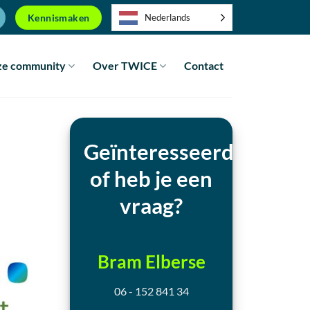
Kennismaken
Nederlands
e community
Over TWICE
Contact
Geïnteresseerd
of heb je een
vraag?
Bram Elberse
06 - 152 841 34