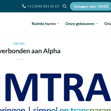
+31 (0)40 851 65 65
Inloggen mijn TWICE
Ruimte huren
Onze gebouwen
Onz
NIEUWS
verbonden aan Alpha