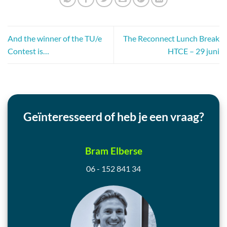
And the winner of the TU/e
The Reconnect Lunch Break
Contest is…
HTCE – 29 juni
Geïnteresseerd of heb je een vraag?
Bram Elberse
06 - 152 841 34