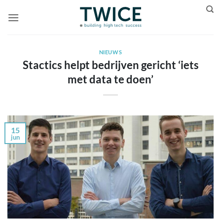
Ga
naar
inhoud
NIEUWS
Stactics helpt bedrijven gericht ‘iets
met data te doen’
15
jun