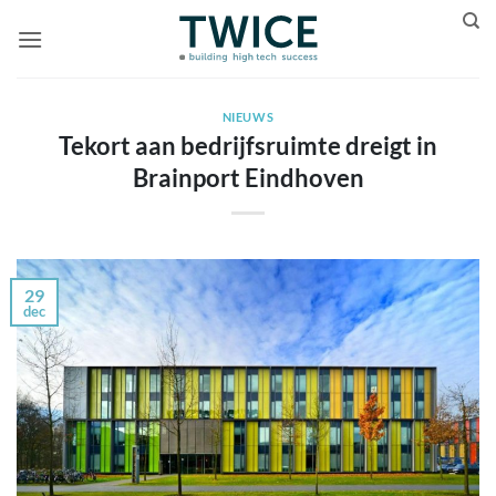
Ga
naar
inhoud
NIEUWS
Tekort aan bedrijfsruimte dreigt in
Brainport Eindhoven
29
dec