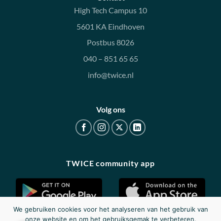
High Tech Campus 10
5601 KA Eindhoven
Postbus 8026
040 – 851 65 65
info@twice.nl
Volg ons
TWICE community app
We gebruiken cookies voor het analyseren van het gebruik van
onze website en om het gebruiksgemak te verbeteren.