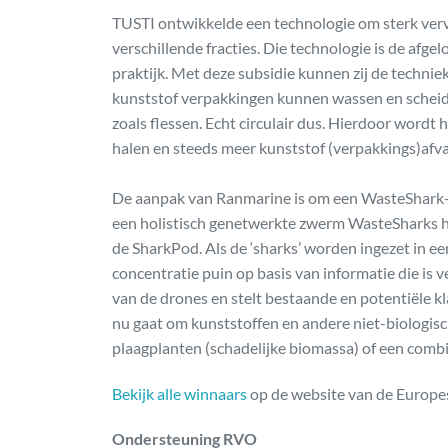
TUSTI ontwikkelde een technologie om sterk verv
verschillende fracties. Die technologie is de afge
praktijk. Met deze subsidie kunnen zij de technie
kunststof verpakkingen kunnen wassen en scheide
zoals flessen. Echt circulair dus. Hierdoor word
halen en steeds meer kunststof (verpakkings)afval 
De aanpak van Ranmarine is om een WasteShark-sys
een holistisch genetwerkte zwerm WasteSharks het
de SharkPod. Als de ‘sharks’ worden ingezet in e
concentratie puin op basis van informatie die is 
van de drones en stelt bestaande en potentiële kla
nu gaat om kunststoffen en andere niet-biologisch 
plaagplanten (schadelijke biomassa) of een combi
Bekijk alle winnaars
op de website van de Europe
Ondersteuning RVO