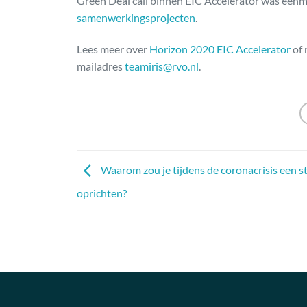
Green Deal call binnen EIC Accelerator was éénmal
samenwerkingsprojecten
.
Lees meer over
Horizon 2020 EIC Accelerator
of 
mailadres
teamiris@rvo.nl
.
Waarom zou je tijdens de coronacrisis een s
oprichten?