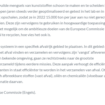
uilde mengsels van kunststoffen schoon te maken en te scheiden 
lopen jaren steeds verder geoptimaliseerd en getest in het lab en in
k opschalen, zodat ze in 2022 15.000 ton per jaar aan nu niet gere
n. Deze zijn vervolgens te gebruiken in hoogwaardige toepassing
t het mogelijk om de ambitieuze doelen van de Europese Commissie 
te recyclen, hoe vies het ook is.
teem in een specifiek afvalrijk gebied te plaatsen. In dit gebied
 afval vinden en verzamelen en vervolgens zijn ‘vangst’ afleveren
en bekende omgeving, gaan ze rechtstreeks naar de grootste
verzameld tijdens eerdere missies. Deze aanpak verhoogt de efficië
nten in staat efficiënter te worden in het verzamelen van afval. O
afbreekbare stoffen (vast afval), oliën en chemicaliën (vloeibaar a
natie daarvan.
se Commissie (Engels).