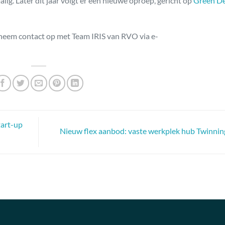
ig. Later dit jaar volgt er een nieuwe oproep, gericht op
Green De
neem contact op met Team IRIS van RVO via e-
tart-up
Nieuw flex aanbod: vaste werkplek hub Twinni