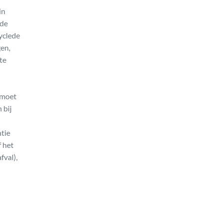
in
 de
cyclede
en,
te
 moet
 bij
ntie
f het
fval),