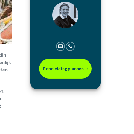
ijn
enlijk
Rondleiding plannen
cten
en,
el.
t