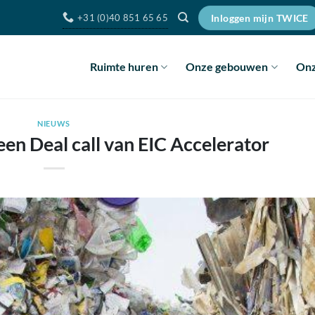
+31 (0)40 851 65 65
Inloggen mijn TWICE
Ruimte huren
Onze gebouwen
Onz
NIEUWS
een Deal call van EIC Accelerator