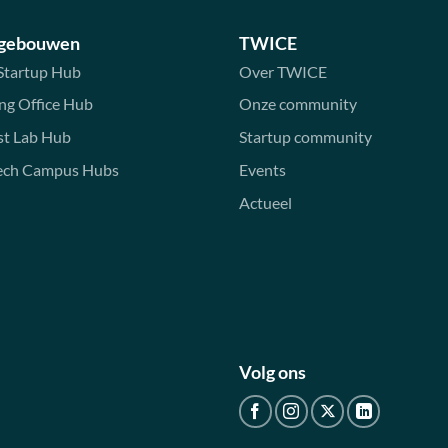
 gebouwen
TWICE
Startup Hub
Over TWICE
ng Office Hub
Onze community
st Lab Hub
Startup community
ech Campus Hubs
Events
Actueel
Volg ons