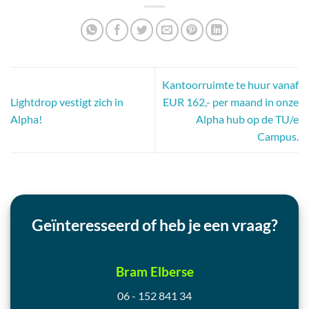
Kantoorruimte te huur vanaf
Lightdrop vestigt zich in
EUR 162,- per maand in onze
Alpha!
Alpha hub op de TU/e
Campus.
Geïnteresseerd of heb je een vraag?
Bram Elberse
06 - 152 841 34