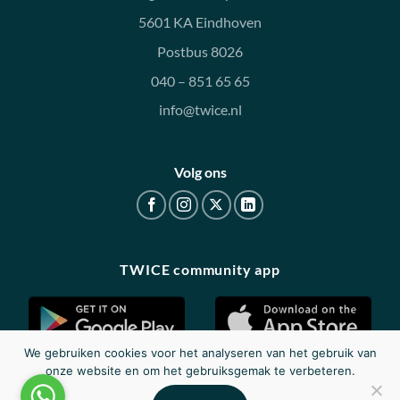
5601 KA Eindhoven
Postbus 8026
040 – 851 65 65
info@twice.nl
Volg ons
TWICE community app
We gebruiken cookies voor het analyseren van het gebruik van
onze website en om het gebruiksgemak te verbeteren.
Disclaimer
|
Privacy
|
Cookieverklaring