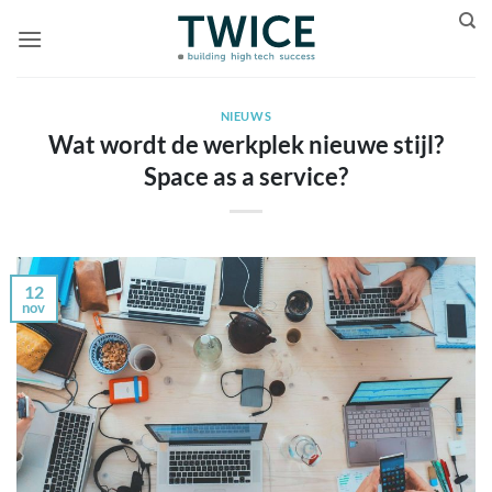
Ga
naar
inhoud
NIEUWS
Wat wordt de werkplek nieuwe stijl?
Space as a service?
12
nov