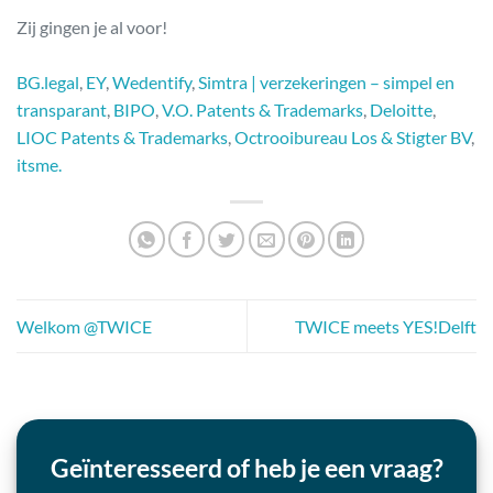
Zij gingen je al voor!
BG.legal
,
EY
,
Wedentify
,
Simtra | verzekeringen – simpel en
transparant
,
BIPO
,
V.O. Patents & Trademarks
,
Deloitte
,
LIOC Patents & Trademarks
,
Octrooibureau Los & Stigter BV
,
itsme.
Welkom @TWICE
TWICE meets YES!Delft
Geïnteresseerd of heb je een vraag?