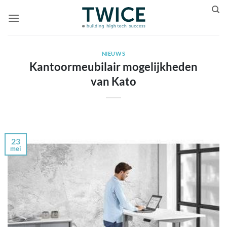
Ga
naar
inhoud
NIEUWS
Kantoormeubilair mogelijkheden
van Kato
23
mei