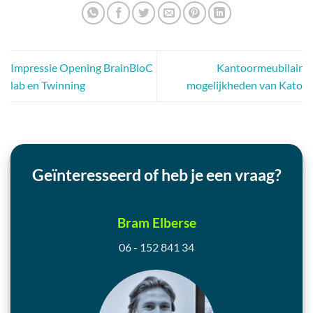
Impressie Opening BrainBloC
Kantoormeubilair
lab en Twinning
mogelijkheden van Kato
Geïnteresseerd of heb je een vraag?
Bram Elberse
06 - 152 841 34