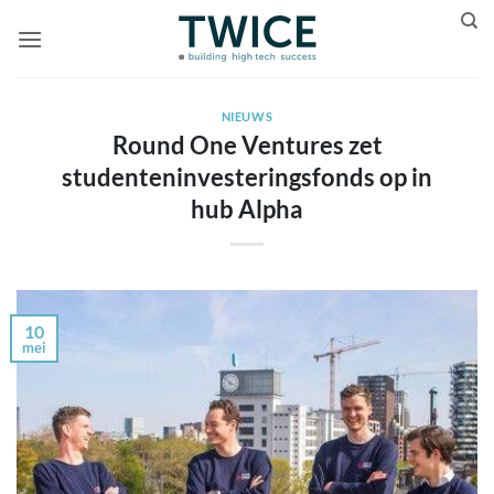
Ga
naar
inhoud
NIEUWS
Round One Ventures zet
studenteninvesteringsfonds op in
hub Alpha
10
mei